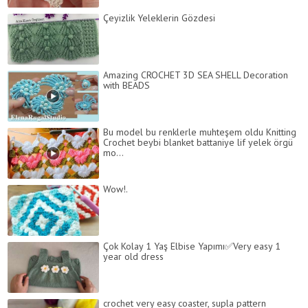
Çeyizlik Yeleklerin Gözdesi
Amazing CROCHET 3D SEA SHELL Decoration
with BEADS
Bu model bu renklerle muhteşem oldu Knitting
Crochet beybi blanket battaniye lif yelek örgü
mo...
Wow!.
Çok Kolay 1 Yaş Elbise Yapımı✅Very easy 1
year old dress
crochet very easy coaster, supla pattern