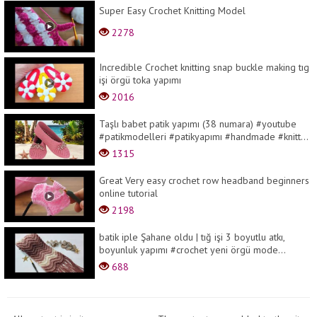
Super Easy Crochet Knitting Model
2278
Incredible Crochet knitting snap buckle making tıg
işi örgü toka yapımı
2016
Taşlı babet patik yapımı (38 numara) #youtube
#patikmodelleri #patikyapımı #handmade #knitt...
1315
Great Very easy crochet row headband beginners
online tutorial
2198
batik iple Şahane oldu | tığ işi 3 boyutlu atkı,
boyunluk yapımı #crochet yeni örgü mode...
688