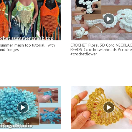
summer mesh top tutorial | with
CROCHET Floral 3D Cord NECKLAC
and fringes
BEADS #crochetwithbeads #croche
#crochetflower