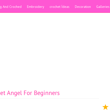
ing And Croched
Embroidery
crochet İdeas
Decoration
Galleries
het Angel For Beginners