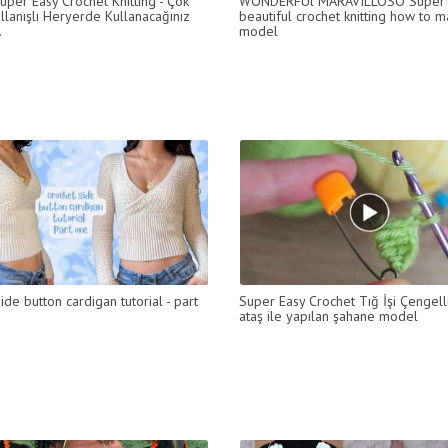
uper Easy Crochet Knitting - Çok
WONDERFUl MARAVILLOSO Super
llanışlı Heryerde Kullanacağınız
beautiful crochet knitting how to 
.
model
ide button cardigan tutorial - part
Super Easy Crochet Tığ İşi Çengell
ataş ile yapılan şahane model