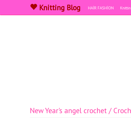
Knitting Blog
HAİR FASHİON
Knitt
New Year's angel crochet / Croc