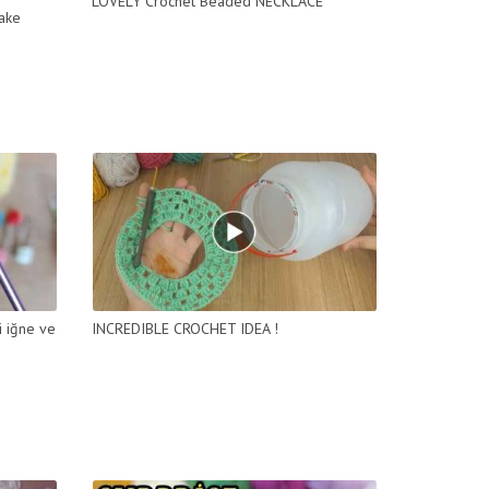
LOVELY Crochet Beaded NECKLACE
make
i iğne ve
INCREDIBLE CROCHET IDEA !