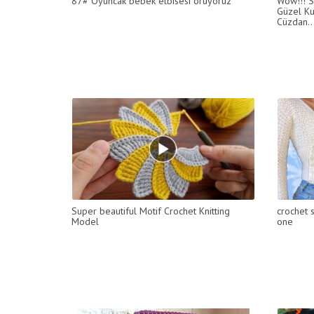
87# Oyuncak bebek elbisesi örüyoruz
Wow!!! S
Güzel Ku
Cüzdan..
Super beautiful Motif Crochet Knitting
crochet s
Model
one