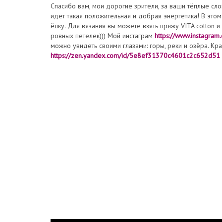
Спасибо вам, мои дорогие зрители, за ваши тёплые слов
идет такая положительная и добрая энергетика! В это
ёлку. Для вязания вы можете взять пряжу VITA cotton 
ровных петелек))) Мой инстаграм
https://www.instagram
можно увидеть своими глазами: горы, реки и озёра. Кра
https://zen.yandex.com/id/5e8ef31370c4601c2c652d51