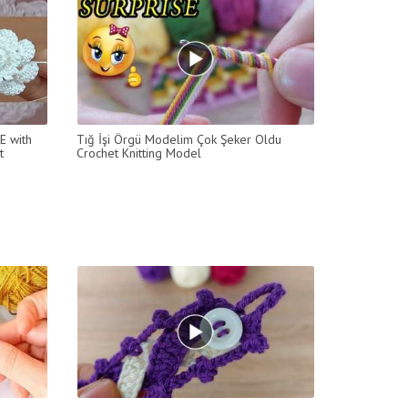
E with
Tığ İşi Örgü Modelim Çok Şeker Oldu
t
Crochet Knitting Model