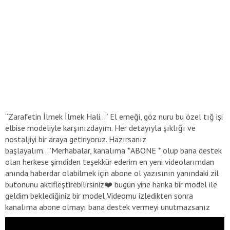
“Zarafetin İlmek İlmek Hali…” El emeği, göz nuru bu özel tığ işi
elbise modeliyle karşınızdayım. Her detayıyla şıklığı ve
nostaljiyi bir araya getiriyoruz. Hazırsanız
başlayalım…”Merhabalar, kanalıma *ABONE * olup bana destek
olan herkese şimdiden teşekkür ederim en yeni videolarımdan
anında haberdar olabilmek için abone ol yazısının yanındaki zil
butonunu aktifleştirebilirsiniz❤️ bugün yine harika bir model ile
geldim beklediğiniz bir model Videomu izledikten sonra
kanalıma abone olmayı bana destek vermeyi unutmazsanız
sevinirim bol Örgülü günler