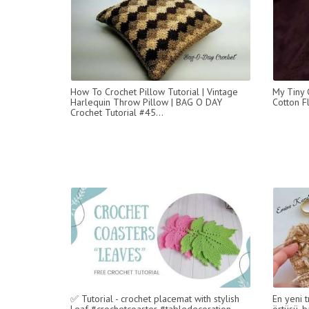
How To Crochet Pillow Tutorial | Vintage
My Tiny 
Harlequin Throw Pillow | BAG O DAY
Cotton F
Crochet Tutorial #45...
✅ Tutorial - crochet placemat with stylish
En yeni t
Leaf #crochetcoaster #tabledecoration
örtüsü, b