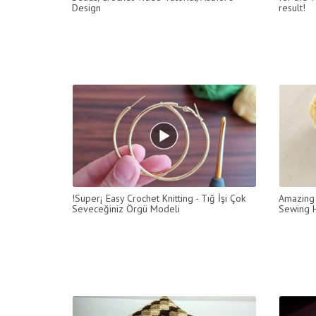
Design
result!
!Super¡ Easy Crochet Knitting - Tığ İşi Çok
Amazing 
Seveceğiniz Örgü Modeli
Sewing H