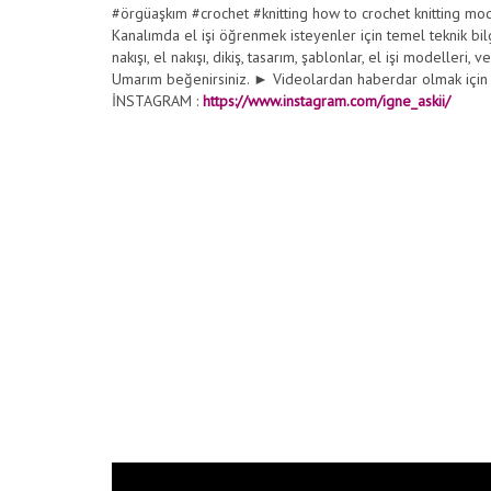
#örgüaşkım #crochet #knitting how to crochet knitting m
Kanalımda el işi öğrenmek isteyenler için temel teknik bilg
nakışı, el nakışı, dikiş, tasarım, şablonlar, el işi modeller
Umarım beğenirsiniz. ► Videolardan haberdar olmak için AB
İNSTAGRAM :
https://www.instagram.com/igne_askii/