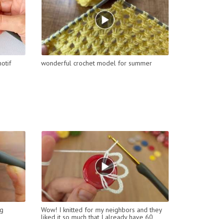
otif
wonderful crochet model for summer
ng
Wow! I knitted for my neighbors and they
liked it so much that I already have 60