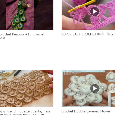
Crochet Peacock #10 Crochet
SÜPER EASY CROCHET KNİTTİNG
loss
ığ işi trend modeller:(Çanta, masa
Crochet Double Layered Flower
attaniye, yelek, tunik, Etol Şal)