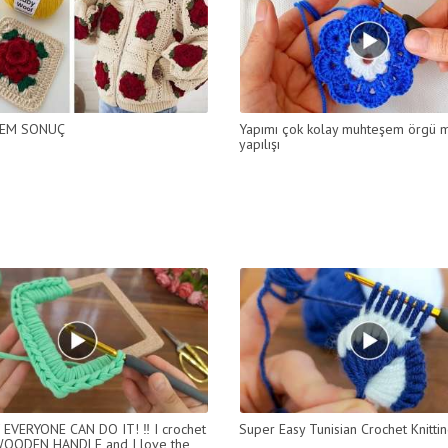
EM SONUÇ
Yapımı çok kolay muhteşem örgü m
yapılışı
EVERYONE CAN DO IT! ‼️ I crochet
Super Easy Tunisian Crochet Knitti
 WOODEN HANDLE and I love the