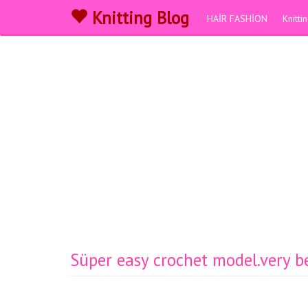
Knitting Blog
HAİR FASHİON
Knitt
Süper easy crochet model.very b