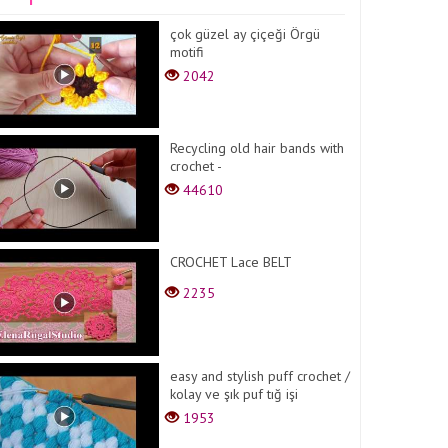
çok güzel ay çiçeği Örgü
motifi
2042
Recycling old hair bands with
crochet -
44610
CROCHET Lace BELT
2235
easy and stylish puff crochet /
kolay ve şık puf tığ işi
1953