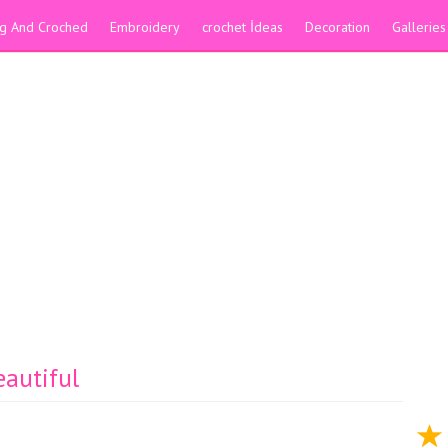
ing And Croched
Embroidery
crochet İdeas
Decoration
Galleries
eautiful