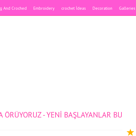
ing And Croched
Embroidery
crochet İdeas
Decoration
Galleries
A ÖRÜYORUZ - YENİ BAŞLAYANLAR BU