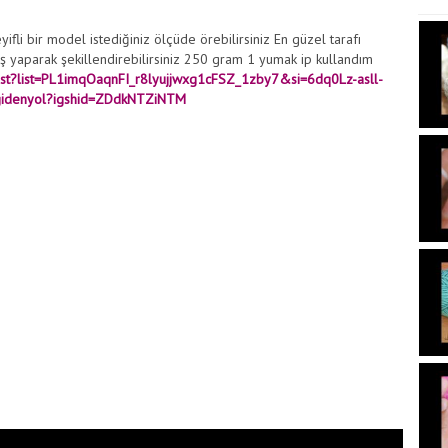
fli bir model istediğiniz ölçüde örebilirsiniz En güzel tarafı
uş yaparak şekillendirebilirsiniz 250 gram 1 yumak ip kullandım
list?list=PL1imqOaqnFI_r8lyujjwxg1cFSZ_1zby7&si=6dq0Lz-asll-
_gidenyol?igshid=ZDdkNTZiNTM