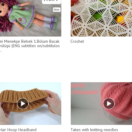
mi Menekşe Bebek 1.Bölum Bacak
Crochet
rülüşü (ENG subtitles on/subtítulos
.
 Hair Hoop Headband
Takes with knitting needles