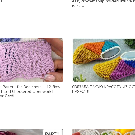
s
easy crochet soap holder.Hızlı ve k
işi sa...
e Pattern for Beginners – 12-Row
СВЯЗАЛА ТАКУЮ КРАСОТУ ИЗ О
 Tilted Checkered Openwork |
ПРЯЖИ!!!
or Cardi...