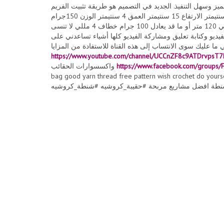
 وسهل التنفيذ. الجديد في التصميم هو طريقة تثبيت الفريم
المعدني لشكل مختلف رائع وعملي في الاستخدام. عرض الجراب 8 سنتيمتر الارتفاع 15 سنتيمتر العمق 4 سنتيمتر الوزن 150جرام
مع حساب الإكسسوار الخيط المستخدم جوت ملون (خيش - كتان) حوالي 120 متر أو ما قد يعادل 100 جرام خطاف 4 مللي لا تنسى
ديو وكتابة تعليق ومشاركة الفيديو كلها أشياء تساعدني على
https://www.youtube.com/channel/UCCnZF8c9ATDrvpsT7D
واكسسوارات الحقائب
https://www.facebook.com/groups/
bag good yarn thread free pattern wish crochet do yourself craf