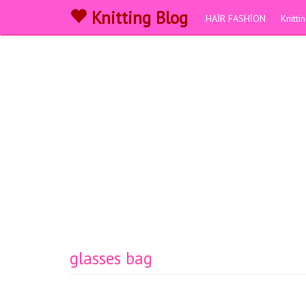
Knitting Blog
HAİR FASHİON
Knitt
glasses bag