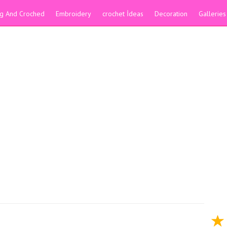
ing And Croched
Embroidery
crochet İdeas
Decoration
Galleries