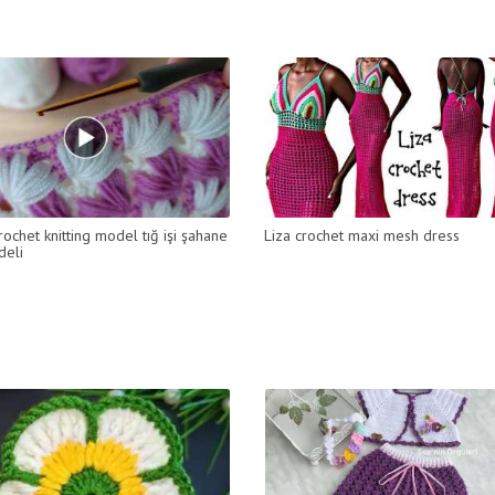
ochet knitting model tığ işi şahane
Liza crochet maxi mesh dress
deli