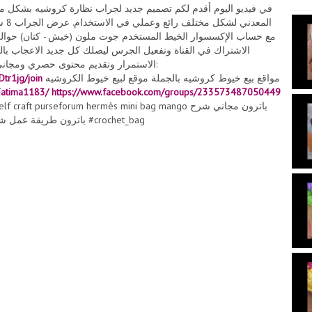
في فيديو اليوم أقدم لكم تصميم جديد لجراب نظارة كروشيه بشكل مميز
الاشتراك في القناة وتفعيل الجرس ليصلك كل جديد الاعجاب بالفي
الاستمرار وتقديم محتوى حصري ومجاني ما عليك سوى الانتساب إلى هذه القناة للاستفادة من المزايا:
tr1jg/join
مواقع بيع خيوط كروشيه بالجملة موقع لبيع خيوط الكروشيه
Fatima1183/
https://www.facebook.com/groups/233573487050449
t purseforum hermès mini bag mango باترون مجاني شرح
باترون طريقة عمل شنطة افضل مشاريع مربحة #حقيبة_كروشيه #شنطة_كروشيه #crochet_bag