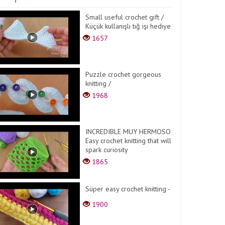
Small useful crochet gift /
Küçük kullanışlı tığ işi hediye
1657
Puzzle crochet gorgeous
knitting /
1968
INCREDIBLE MUY HERMOSO
Easy crochet knitting that will
spark curiosity
1865
Süper easy crochet knitting -
1900