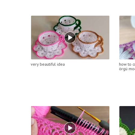
very beautiful idea
how to cr
örgü mo