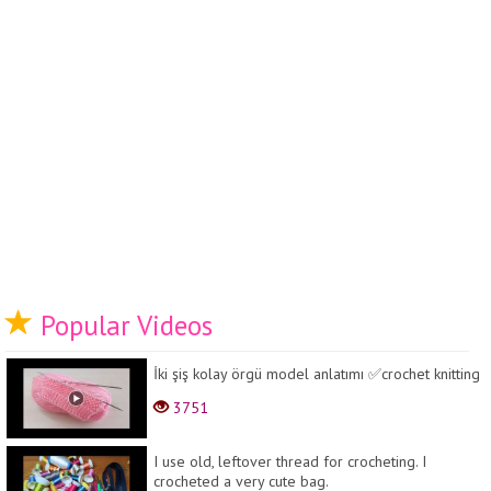
Popular Videos
İki şiş kolay örgü model anlatımı ✅crochet knitting
3751
I use old, leftover thread for crocheting. I
crocheted a very cute bag.