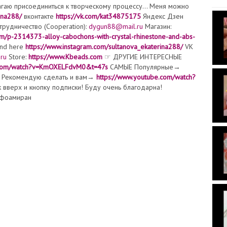
агаю присоединиться к творческому процессу… Меня можно
ina288/
вконтакте
https://vk.com/kat34875175
Яндекс Дзен
рудничество (Cooperation):
dygun88@mail.ru
Магазин:
m/p-2314373-alloy-cabochons-with-crystal-rhinestone-and-abs-
und here
https://www.instagram.com/sultanova_ekaterina288/
VK
ru
Store:
https://www.Kbeads.com
☞ ДРУГИЕ ИНТЕРЕСНЫЕ
e.com/watch?v=KmOXELFdvM0&t=47s
САМЫЕ Популярные→
Рекомендую сделать и вам→
https://www.youtube.com/watch?
 вверх и кнопку подписки! Буду очень благодарна!
#фоамиран