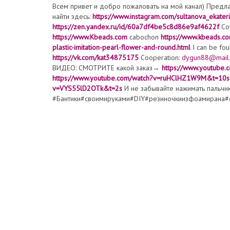
Всем привет и добро пожаловать на мой канал) Предл
найти здесь:
https://www.instagram.com/sultanova_ekater
https://zen.yandex.ru/id/60a7df4be5c8d86e9af4622f
Сот
https://www.Kbeads.com
cabochon
https://www.kbeads.co
plastic-imitation-pearl-flower-and-round.html
I can be fo
https://vk.com/kat34875175
Cooperation:
dygun88@mail.
ВИДЕО: СМОТРИТЕ какой заказ→
https://www.youtub
https://www.youtube.com/watch?v=ruHClHZ1W9M&t=10s
v=VYS55lD2OTk&t=2s
И не забывайте нажимать пальчик
#Бантики#своимируками#DIY#резиночкиизфоамирана