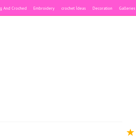
ing And Croched
Embroidery
crochet İdeas
Decoration
Galleries