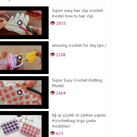
Super easy hair clip crochet
model how to hair clip
1855
amazing crochet for tiny lips /
2208
Super Easy Crochet Knitting
Model
2664
tığ işi çiçekli el çantası yapımı
#crochetbag örgü çanta
modelleri
625