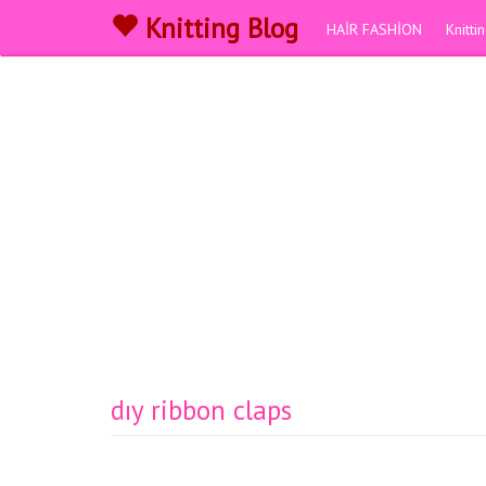
Knitting Blog
HAİR FASHİON
Knitt
dıy ribbon claps