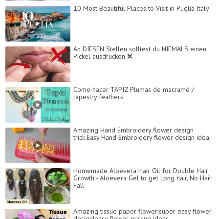
10 Most Beautiful Places to Visit in Puglia Italy
An DIESEN Stellen solltest du NIEMALS einen
Pickel ausdrücken ❌
Como hacer TAPIZ Plumas de macramé /
tapestry feathers
Amazing Hand Embroidery flower design
trick.Easy Hand Embroidery flower design idea
Homemade Aloevera Hair Oil for Double Hair
Growth - Aloevera Gel to get Long hair, No Hair
Fall
Amazing tissue paper flower|super easy flower
design|easy flower making ideas