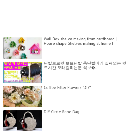
Wall Box shelve making from cardboard |
House shape Shelves making at home |
단발보브컷 보브단발 층단발머리 실패없는 컷
트시간 오래걸리는분 꼭보�...
Coffee Filter Flowers "DIY"
DIY Circle Rope Bag