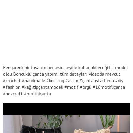
Rengarenk bir tasarım herkesin keyifle kullanabileceği bir model
oldu Boncuklu çanta yapımı tüm detayları videoda mevcut
#crochet #handmade #knitting #astar #çantaastarlama #diy
#fashion #kağıtipçantamodeli #motif #örgü #16motifliçanta
#nezcraft #motifliçanta