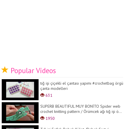
Popular Videos
tığ işi çiçekli el çantası yapımı #crochetbag örgü
çanta modelleri
631
SUPERB BEAUTIFUL MUY BONİTO Spider web
crochet knitting pattern / Örümcek ağı tığ işi ö...
1950