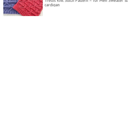
Trellis Knit Stitch Pattern – for Men Sweater &
cardigan