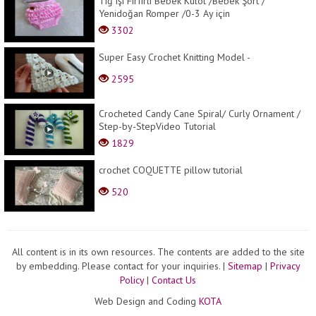
Tığ işi Fırfırlı Bebek Külot /Bebek Şort /
Yenidoğan Romper /0-3 Ay için
3302
Super Easy Crochet Knitting Model -
2595
Crocheted Candy Cane Spiral/ Curly Ornament /
Step-by-StepVideo Tutorial
1829
crochet COQUETTE pillow tutorial
520
All content is in its own resources. The contents are added to the site
by embedding. Please contact for your inquiries.
|
Sitemap
|
Privacy
Policy
|
Contact Us
Web Design and Coding
KOTA