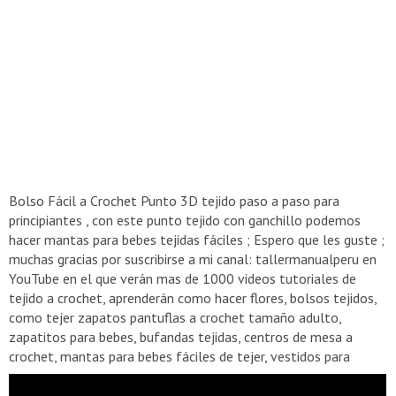
Bolso Fácil a Crochet Punto 3D tejido paso a paso para
principiantes , con este punto tejido con ganchillo podemos
hacer mantas para bebes tejidas fáciles ; Espero que les guste ;
muchas gracias por suscribirse a mi canal: tallermanualperu en
YouTube en el que verán mas de 1000 videos tutoriales de
tejido a crochet, aprenderán como hacer flores, bolsos tejidos,
como tejer zapatos pantuflas a crochet tamaño adulto,
zapatitos para bebes, bufandas tejidas, centros de mesa a
crochet, mantas para bebes fáciles de tejer, vestidos para
bebes, tejido a dos agujas para principiantes, manualidades
fáciles en minutos y mucho mas . Materiales 120 GR de lana o