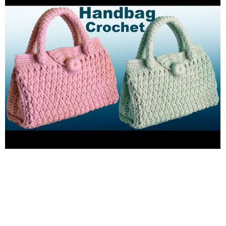
hilo Crochet de 4MM Tijeras Aguja de lana . Easy Crochet Bag
3D knitted step by step for beginners, with this crochet knit we
can make easy knitted baby blankets; Hope you like ; Thank you
very much for subscribing to my channel: tallermanualperu on
YouTube in which you will see more than 1000 crochet tutorial
videos, you will learn how to make flowers, knitted bags, how
to knit shoes, adult size crochet slippers, baby shoes, knitted
scarves, centers from table to crochet, easy to knit baby
blankets, baby dresses, two-needle knitting for beginners, easy
crafts in minutes and much more. Materials 120 gr of wool or
yarn 4MM crochet Pair of scissors Wool needle Easy Crochet
Bag 3D tricotada passo a passo para principiantes, com esta
malha de croché podemos fazer mantas de bebé de malha
fácil; Espero que gostem ; Muito obrigado por se inscrever no
meu canal: tallermanualperu no YouTube no qual você verá
mais de 1000 vídeos tutoriais de crochê, você aprenderá a
fazer flores, bolsas de tricô, como tricotar sapatos, chinelos de
crochê tamanho adulto, sapatos de bebê, de malha lenços,
centros de mesa a crochê, cobertores de bebê fáceis de
tricotar, vestidos de bebê, tricô de duas agulhas para iniciantes,