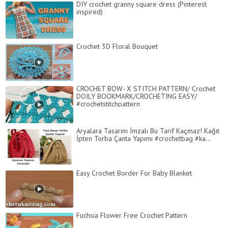
DIY crochet granny square dress (Pinterest
inspired)
Crochet 3D Floral Bouquet
CROCHET BOW- X STITCH PATTERN/ Crochet
DOILY BOOKMARK/CROCHETING EASY/
#crochetstitchpattern
Aryalara Tasarım İmzalı Bu Tarif Kaçmaz! Kağıt
İpten Torba Çanta Yapımı #crochetbag #ka...
Easy Crochet Border For Baby Blanket
Fuchsia Flower Free Crochet Pattern