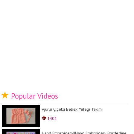
Popular Videos
Ajurlu Çiçekli Bebek Yeleği Takımı
1401
Hand Embroidery||Hand Embroidery Borderline