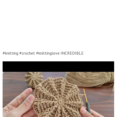
#knitting #crochet #knittinglove INCREDIBLE