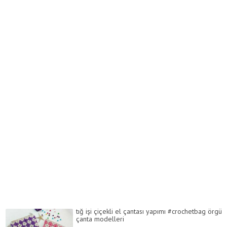
tığ işi çiçekli el çantası yapımı #crochetbag örgü
çanta modelleri