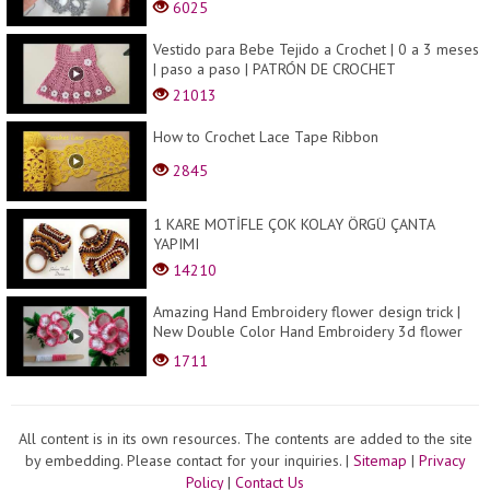
6025
Vestido para Bebe Tejido a Crochet | 0 a 3 meses
| paso a paso | PATRÓN DE CROCHET
21013
How to Crochet Lace Tape Ribbon
2845
1 KARE MOTİFLE ÇOK KOLAY ÖRGÜ ÇANTA
YAPIMI
14210
Amazing Hand Embroidery flower design trick |
New Double Color Hand Embroidery 3d flower
design i...
1711
All content is in its own resources. The contents are added to the site
by embedding. Please contact for your inquiries.
|
Sitemap
|
Privacy
Policy
|
Contact Us