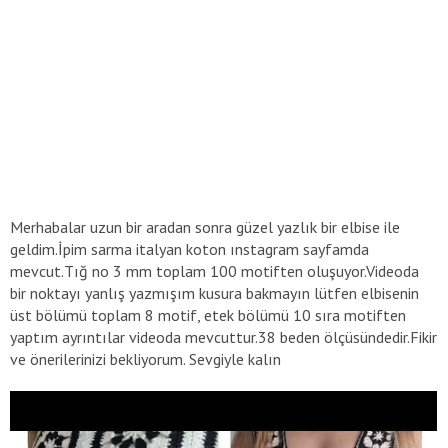
Merhabalar uzun bir aradan sonra güzel yazlık bir elbise ile
geldim.İpim sarma italyan koton ınstagram sayfamda
mevcut.Tığ no 3 mm toplam 100 motiften oluşuyor.Videoda
bir noktayı yanlış yazmışım kusura bakmayın lütfen elbisenin
üst bölümü toplam 8 motif, etek bölümü 10 sıra motiften
yaptım ayrıntılar videoda mevcuttur.38 beden ölçüsündedir.Fikir
ve önerilerinizi bekliyorum. Sevgiyle kalın