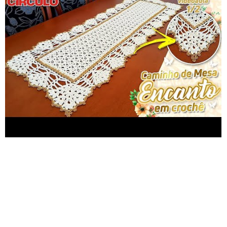
https://www.facebook.com/carla.c.rocha10
E-mail:
carlacristina408@hotmail.com
APOIO:
http://www.circulo.com.br
OBS: Se você fez essa peça me
marque no facebook
(https://www.facebook.com/carla.c.rocha10 ) que terei o
imenso prazer em compartilhar ღ Ou use no
compartilhamento: #carlacristinaecrochet E estarei
acompanhando tudo,beijo no ღ -----------------------------------
-----­­-------------------------- Tags Extra: (Não precisa ler) bora
fazer arte, carla cristina e crochet, croche, circulo, barroco,
decoração, artesanato, faça facil, multicolor, agulha soft, pap,
passo a passo, trabalhos de crochê, flor de crochê, arte,
barbante, sousplat, tricô, diy, aula, como fazer, costura, crochê
para iniciantes, faça você mesmo, principiante iniciantes, atelier
linha & ponto, atelier, crochet (hobby),passadeira em
croche,passadeira em crochê,passadeira de
crochê,passadeira,jogo de cozinha em croche,tapete passadeira
em crochê,pap de passadeira em croche,passadeira de
barbante,passadeira em croche de barbante,passadeira em
croche passo a passo,tapete em croche,passadeira em ponto