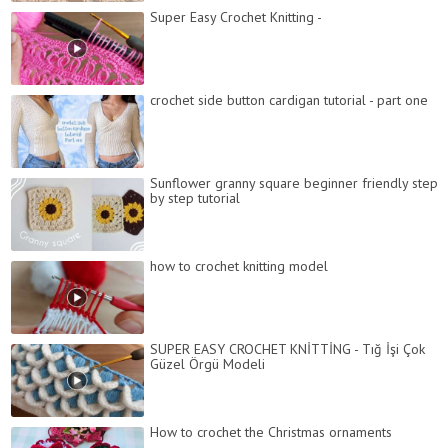
Super Easy Crochet Knitting -
crochet side button cardigan tutorial - part one
Sunflower granny square beginner friendly step
by step tutorial
how to crochet knitting model
SUPER EASY CROCHET KNİTTİNG - Tığ İşi Çok
Güzel Örgü Modeli
How to crochet the Christmas ornaments