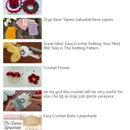
Örgü Kese Yapımı Sabunluk Kese yapımı
Great İdea!..Easy Crochet Knitting-Your Mind
Will Stay in This Knitting Pattern
Crochet Flower
oh my god this crochet will be very useful for
you / bu tığ işi örgü çok işinize yarayaca...
Easy Crochet Boho Lampshade