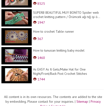
8525
SUPERB BEAUTIFUL MUY BONİTO Spider web
crochet knitting pattern / Örümcek ağı tığ işi ö...
1947
How to crochet Table runner
367
How to tunusian knitting baby model
1460
As EASY As It Gets/Make Hat for One
Night/Front/Back Post Crochet Stitches
1744
All content is in its own resources. The contents are added to the site
by embedding. Please contact for your inquiries.
|
Sitemap
|
Privacy